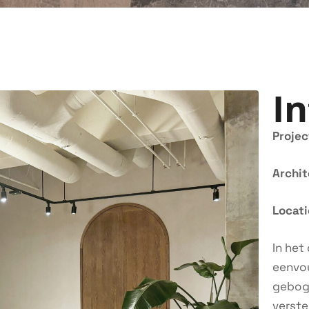
In
Projec
Archi
Locati
In het
eenvou
geboge
verste