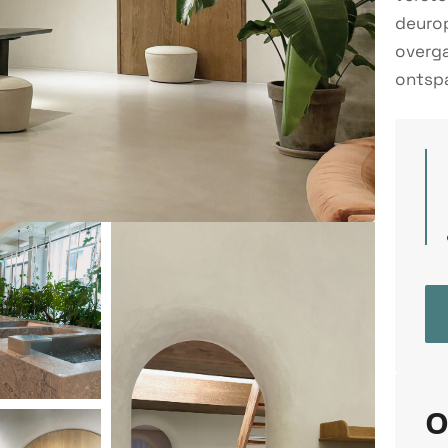
deurop
overga
ontspa
O