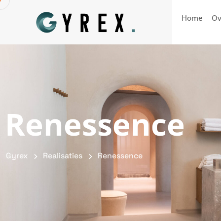
Home
Ov
Renessence
Gyrex
Realisaties
Renessence