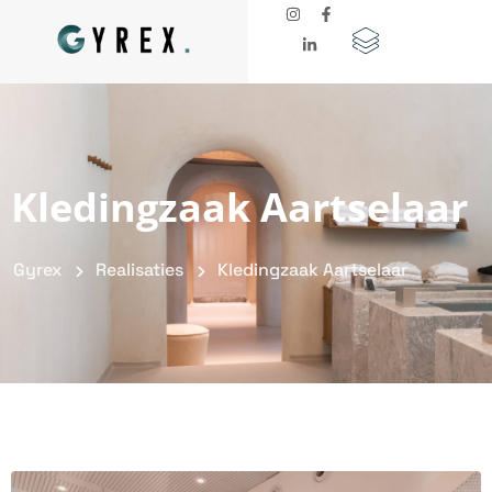
Kledingzaak Aartselaar
Gyrex
Realisaties
Kledingzaak Aartselaar