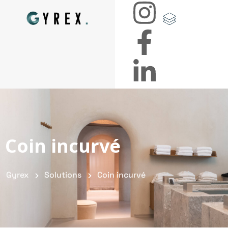
Coin incurvé
Gyrex
Solutions
Coin incurvé